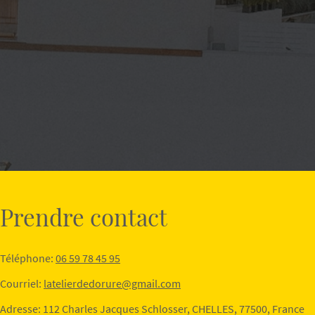
Prendre contact
Téléphone:
06 59 78 45 95
Courriel:
latelierdedorure@gmail.com
Adresse: 112 Charles Jacques Schlosser, CHELLES, 77500, France